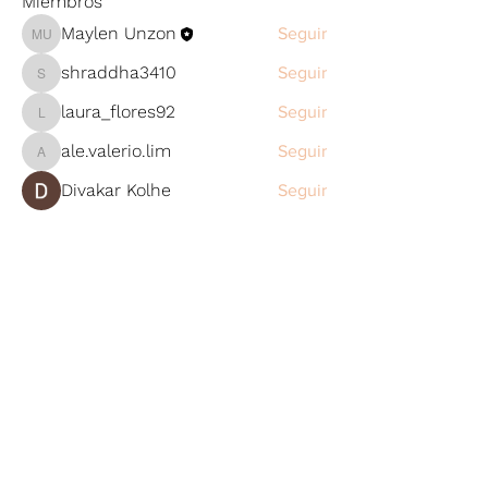
Miembros
Maylen Unzon
Seguir
Maylen Unzon
shraddha3410
Seguir
shraddha3410
laura_flores92
Seguir
laura_flores92
ale.valerio.lim
Seguir
ale.valerio.lim
Divakar Kolhe
Seguir
Ver todos los miembros (9)
Email:
lanutri.oyukiunzon
@gmail.com
WhatsApp:
664 505 6335