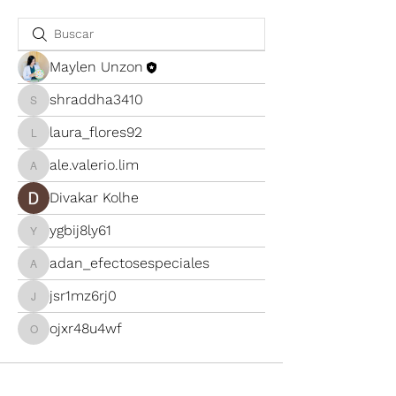
Maylen Unzon
shraddha3410
shraddha3410
laura_flores92
laura_flores92
ale.valerio.lim
ale.valerio.lim
Divakar Kolhe
ygbij8ly61
ygbij8ly61
adan_efectosespeciales
adan_efectosespeciales
jsr1mz6rj0
jsr1mz6rj0
ojxr48u4wf
ojxr48u4wf