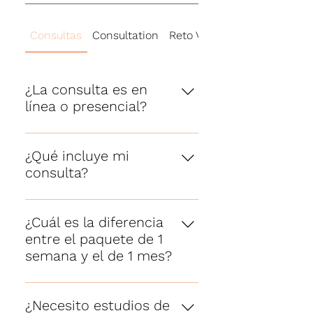
Consultas
Consultation
Reto Vientre Plano
¿La consulta es en
línea o presencial?
Como tú prefieras. Puedes
tomarla por videollamada de
¿Qué incluye mi
WhatsApp desde donde estés, o
consulta?
de forma presencial. Las dos
Una consulta inicial (online o
incluyen exactamente el mismo
presencial), tu menú 100%
plan personalizado y
¿Cuál es la diferencia
personalizado según tus
seguimiento.
entre el paquete de 1
objetivos, tu lista de súper y
semana y el de 1 mes?
seguimiento por WhatsApp. En
El de una semana es ideal si
el paquete de un mes, además,
quieres empezar y ver cómo te
el menú cambia cada semana e
¿Necesito estudios de