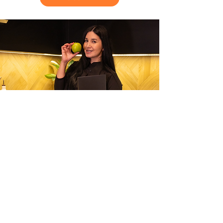
Descarga mi App
Sigue tu progreso en los retos.
Visualiza mi contenido en cualquier dispositivo
Wifi.
Recibe notificaciones y más.