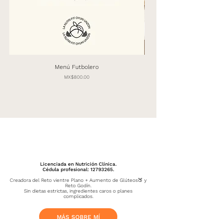
Menú Futbolero
Price
MX$800.00
Licenciada en Nutrición Clínica.
Cédula profesional: 12793265.
Creadora del Reto vientre Plano + Aumento de Glúteos🍑 y
Reto Godín.
Sin dietas estrictas, ingredientes caros o planes
complicados.
MÁS SOBRE MÍ