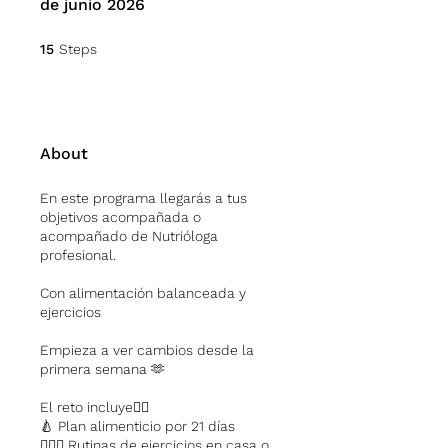
de junio 2026
15 Steps
15
Steps
About
En este programa llegarás a tus
objetivos acompañada o
acompañado de Nutrióloga
profesional.
Con alimentación balanceada y
ejercicios
Empieza a ver cambios desde la
primera semana 🫶
El reto incluye👇🏻
🍐 Plan alimenticio por 21 días
🤸🏻‍♀️ Rutinas de ejercicios en casa o