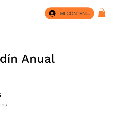
MI CONTENIDO
dín Anual
Steps
6
eps