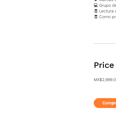
💻 Grupo d
🧾 Lectura 
🧾 Como pr
Price
MX$2,999.
Compr