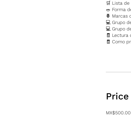
🛒 Lista d
🥗 Forma d
🍍 Marcas 
💻 Grupo d
💻 Grupo 
🧾 Lectura 
🧾 Como pr
Price
MX$500.00