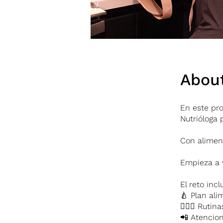
Abou
En este pr
Nutrióloga 
Con alimen
Empieza a 
El reto incl
🍐 Plan ali
🤸🏻‍♀️ Ruti
📲 Atencio