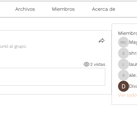
Archivos
Miembros
Acerca de
Miembr
Ma
Maylen
unió al grupo.
sh
shraddh
lau
2 vistas
laura_f
ale
ale.vale
Div
Ver todo