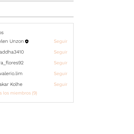
os
ylen Unzon
Seguir
 Unzon
raddha3410
Seguir
a3410
ra_flores92
Seguir
lores92
.valerio.lim
Seguir
rio.lim
akar Kolhe
Seguir
s los miembros (9)