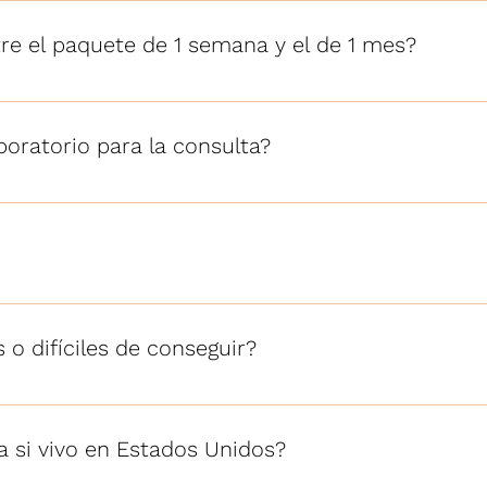
 el paquete de un mes, además, el menú cambia cada sema
tre el paquete de 1 semana y el de 1 mes?
uieres empezar y ver cómo te sientes con un plan hecho par
nidos: son 4 semanas con menú que va cambiando cada se
boratorio para la consulta?
ar, pero si los tienes a la mano son bienvenidos: me ayudan
ón de tu consulta inicial.
do e incluye todos los grupos de alimentos, con porciones 
 💚
 o difíciles de conseguir?
e fácil acceso que encuentras en cualquier súper, sin ingr
 si vivo en Estados Unidos?