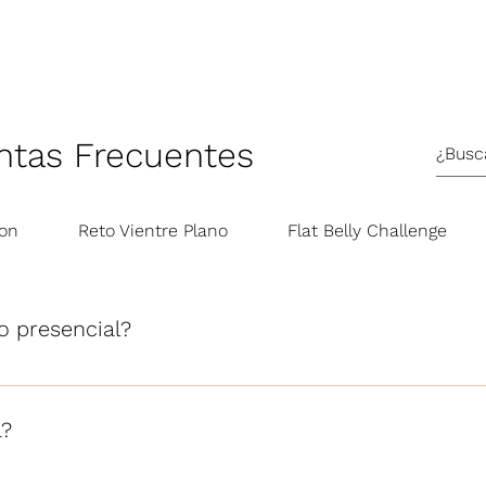
PROGRAMAS
ENTRENAMIENTOS
TIENDA
ntas Frecuentes
ion
Reto Vientre Plano
Flat Belly Challenge
o presencial?
arla por videollamada de WhatsApp desde donde estés, o d
 plan personalizado y seguimiento.
a?
presencial), tu menú 100% personalizado según tus objetivos,