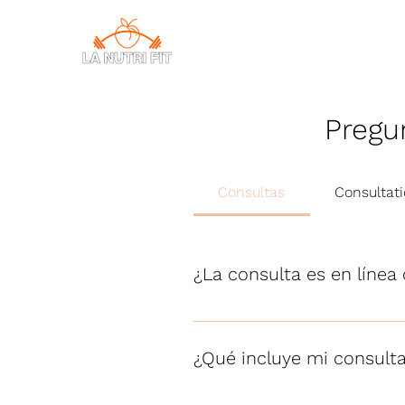
CONSULTAS
Pregu
Consultas
Consultat
¿La consulta es en línea 
Como tú prefieras. Puedes tom
incluyen exactamente el mismo
¿Qué incluye mi consult
Una consulta inicial (online o 