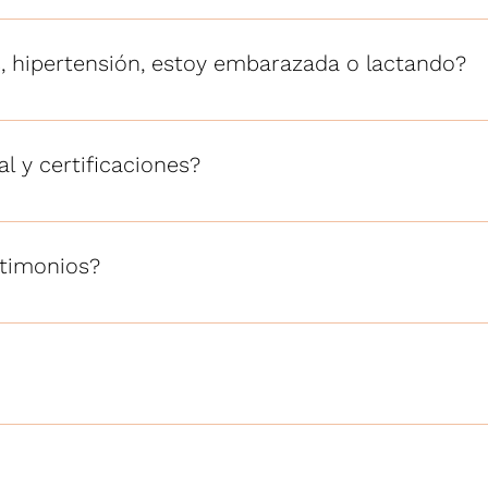
 línea y te indico qué alimentos puedes conseguir allá para 
, hipertensión, estoy embarazada o lactando?
ación para cuidarte y ayudarte a mejorar tu salud. En la co
l y certificaciones?
n Clínica con cédula profesional 12793265, además de entre
pacientes.
stimonios?
as han pasado por mis planes, con cientos de testimonios 
itio web o en mis redes sociales.
 cita", elige tu horario y listo. Cualquier duda, escríbeme di