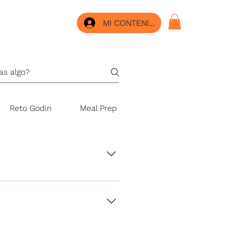
MI CONTENIDO
Reto Godin
Meal Prep Challenge
Nutri Kids
e forma presencial. Las dos
 tu lista de súper y