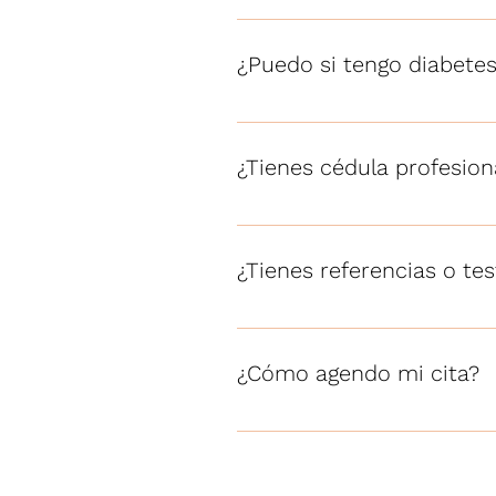
Claro que sí. La consulta es en
¿Puedo si tengo diabetes
Sí. Tu plan se adapta a tu situ
ajustamos todo a ti.
¿Tienes cédula profesiona
Sí. Soy Licenciada en Nutrició
de 5 años acompañando a mis 
¿Tienes referencias o te
¡Muchos! Más de 30,000 person
después. Puedes verlos en mi s
¿Cómo agendo mi cita?
Muy fácil: da clic en "Reservar
6335.