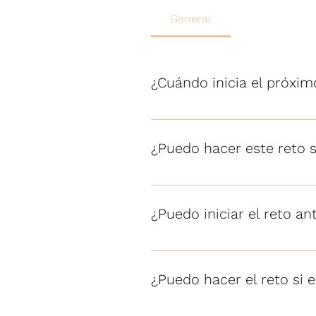
General
¿Cuándo inicia el próxim
Cada mes inicia un nuevo reto
¿Puedo hacer este reto s
Si, sin problema, el reto es en
¿Puedo iniciar el reto an
Si lo puede iniciar antes.
¿Puedo hacer el reto si
Si lo puedes hacer.