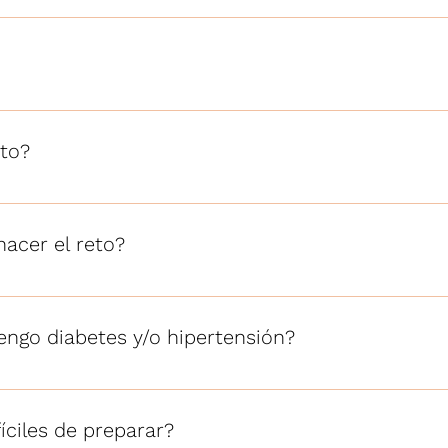
21 días de 3 a 4 kg
 es un plan de alimentación balanceado, equilibrado en do
 ninguno, incluso hay alimentos que puedes comer en cantid
eto?
 años que no padezca problemas renales o cancer, y desee
 y cuerpo.
acer el reto?
es, con cáncer y menores de 15 años
tengo diabetes y/o hipertensión?
 balanceado que le va a ayudar a mejorar su salud.
íciles de preparar?