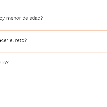
reparar y practicos
 soy menor de edad?
evia autorización de sus padres.
cer el reto?
 para hombres y mujeres que deseen mejorar su salud y su c
eto?
nocimiento de una alimentación saludable y balanceada, al fin
 explicara como seguir cuidar lo que haz logrado e invitar al