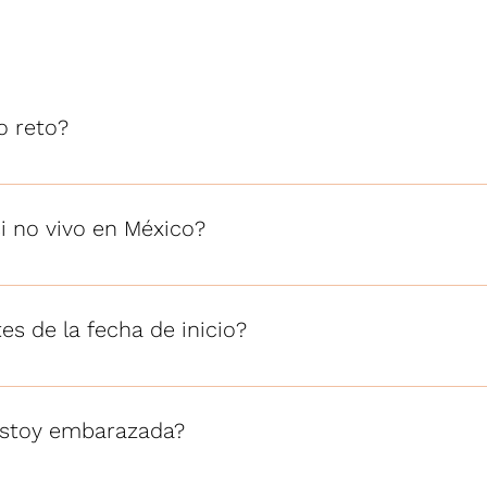
o reto?
i no vivo en México?
 línea. Si vives en USA se les indica que alimentos puede adq
tes de la fecha de inicio?
 estoy embarazada?