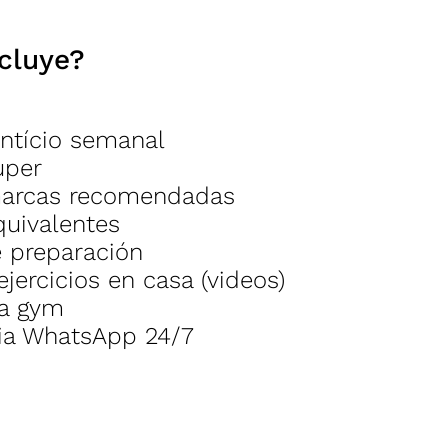
cluye?
ntício semanal
uper
marcas recomendadas
quivalentes
 preparación
ejercicios en casa (videos)
ra gym
via WhatsApp 24/7