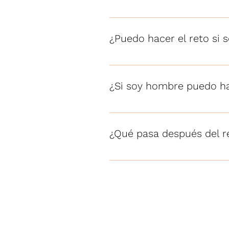
Los alimentos son fáciles de p
¿Puedo hacer el reto si
Solo mayores de 15 años con pr
¿Si soy hombre puedo ha
Si lo puedes hacer, el reto es
¿Qué pasa después del r
Al terminar el reto, tendras co
realiza un en vivo donde se les