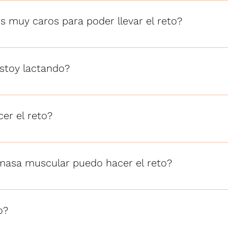
 muy caros para poder llevar el reto?
 mayoria de los alimentos son de canasta basica.
estoy lactando?
er
er el reto?
tacion omnivora
masa muscular puedo hacer el reto?
o del reto
o?