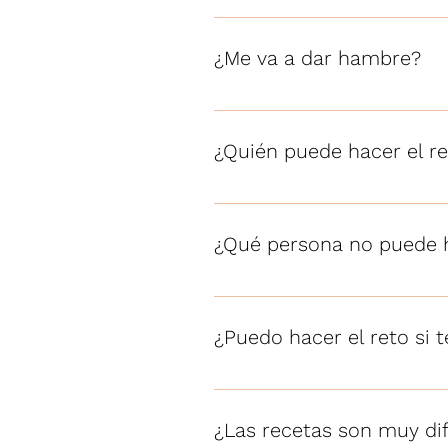
Reto 3 meses de 10-15 kg Reto 
¿Me va a dar hambre?
No va a pasar hambre, El reto
de alimentos y no se restringe
¿Quién puede hacer el r
Cualquier persona mayor de 15
alimenticios o mejorar su salud
¿Qué persona no puede h
Personas con problemas renal
¿Puedo hacer el reto si 
Si lo puedes hacer, es un plan
¿Las recetas son muy dif