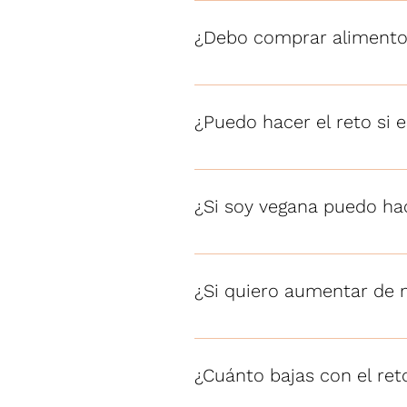
¿Debo comprar alimentos
No, no son alimentos caros, la
¿Puedo hacer el reto si 
Si, sin problema lo puedes hac
¿Si soy vegana puedo hac
No se puede, ya que es alimen
¿Si quiero aumentar de 
Si, cada persona elige el objtiv
¿Cuánto bajas con el ret