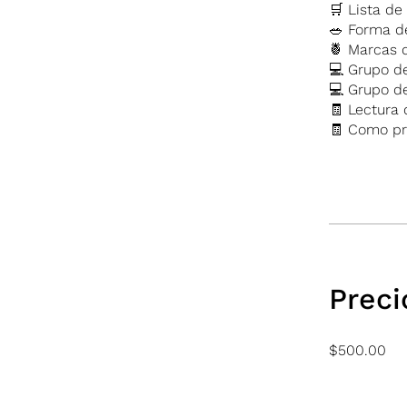
🛒 Lista d
🥗 Forma d
🍍 Marcas 
💻 Grupo d
💻 Grupo 
🧾 Lectura 
🧾 Como pr
Preci
$500.00