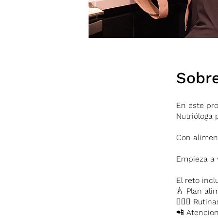
Sobr
En este pr
Nutrióloga 
Con alimen
Empieza a 
El reto incl
🍐 Plan ali
🤸🏻‍♀️ Ruti
📲 Atencio