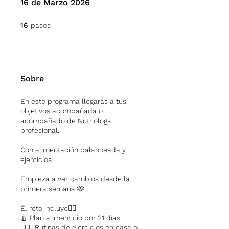
16 de Marzo 2026
16 pasos
16
pasos
Sobre
En este programa llegarás a tus
objetivos acompañada o
acompañado de Nutrióloga
profesional.
Con alimentación balanceada y
ejercicios
Empieza a ver cambios desde la
primera semana 🫶
El reto incluye👇🏻
🍐 Plan alimenticio por 21 días
🤸🏻‍♀️ Rutinas de ejercicios en casa o